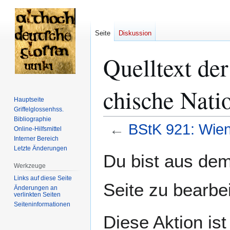
Seite
Diskussion
Quelltext der
chi­sche Na­ti
Hauptseite
Griffelglossenhss.
Bibliographie
←
BStK 921: Wien, Ö
Online-Hilfsmittel
Interner Bereich
Letzte Änderungen
Zur
Zur
Du bist aus dem
Navigation
Suche
Werkzeuge
springen
springen
Links auf diese Seite
Seite zu bearbe
Änderungen an
verlinkten Seiten
Seiten­­informationen
Diese Aktion is