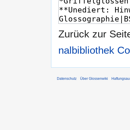
Zurück zur Sei
nal­bi­blio­thek C
Datenschutz
Über Glossenwiki
Haftungsau