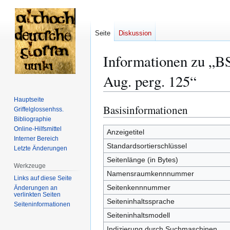
Seite
Diskussion
Informationen zu „BS
Aug. perg. 125“
Hauptseite
Basisinformationen
Zur
Zur
Griffelglossenhss.
Navigation
Suche
Bibliographie
Online-Hilfsmittel
springen
springen
Anzeigetitel
Interner Bereich
Standardsortierschlüssel
Letzte Änderungen
Seitenlänge (in Bytes)
Werkzeuge
Namensraumkennnummer
Links auf diese Seite
Seitenkennnummer
Änderungen an
verlinkten Seiten
Seiteninhaltssprache
Seiten­­informationen
Seiteninhaltsmodell
Indizierung durch Suchmaschinen