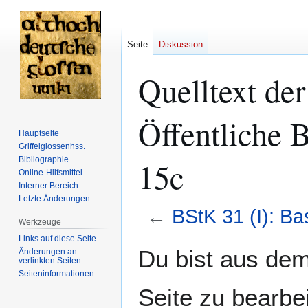
Seite
Diskussion
Quelltext der
Öffentliche B
Hauptseite
Griffelglossenhss.
Bibliographie
15c
Online-Hilfsmittel
Interner Bereich
Letzte Änderungen
←
BStK 31 (I): Bas
Werkzeuge
Links auf diese Seite
Zur
Zur
Du bist aus dem
Änderungen an
verlinkten Seiten
Navigation
Suche
Seiten­­informationen
springen
springen
Seite zu bearbe